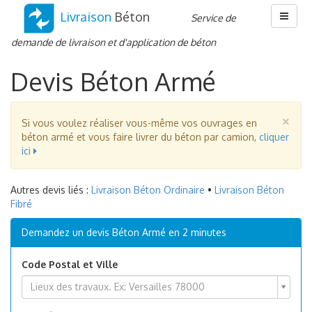
Livraison
Béton
Menu
Service de
demande de livraison et d'application de béton
Devis Béton Armé
Fe
×
Si vous voulez réaliser vous-même vos ouvrages en
béton armé et vous faire livrer du béton par camion,
cliquer
ici
Autres devis liés :
Livraison Béton Ordinaire
•
Livraison Béton
Fibré
Demandez un devis Béton Armé en 2 minutes
Code Postal et Ville
Code
Lieux des travaux. Ex: Versailles 78000
Postal
et