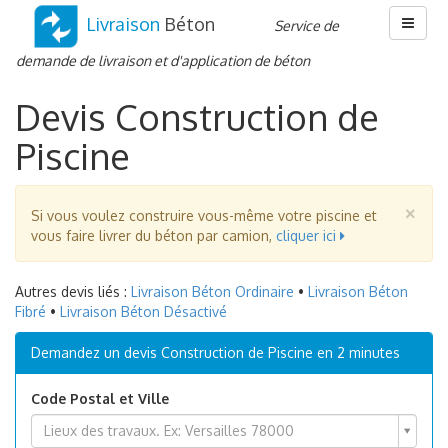
Livraison
Béton
Menu
Service de
demande de livraison et d'application de béton
Devis Construction de
Piscine
Fe
×
Si vous voulez construire vous-même votre piscine et
vous faire livrer du béton par camion,
cliquer ici
Autres devis liés :
Livraison Béton Ordinaire
•
Livraison Béton
Fibré
•
Livraison Béton Désactivé
Demandez un devis Construction de Piscine en 2 minutes
Code Postal et Ville
Code
Lieux des travaux. Ex: Versailles 78000
Postal